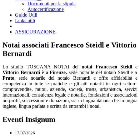
Visualizza menù di secondo livello
Documenti per la stipula
Autocertificazione
Guide Utili
Links utili
ASSICURAZIONE
Notai associati Francesco Steidl e Vittorio
Bernardi
Lo studio TOSCANA NOTAI dei
notai Francesco Steidl
e
Vittorio Bernardi
è a
Firenze,
sede notarile del notaio Steidl e a
Prato
, sede notarile del notaio Bernardi e offre affidabilità e
competenza in tutte le pratiche e gli atti notarili in ogni settore:
compravendite, mutui, aziende, società, trusts, urbanistica, servizi
internazionali, consulenza legale e notarile, fondazioni e associazioni
no-profit, successioni e donazioni, sia in lingua italiana che in lingua
inglese, lingua parlata e scritta da entrambi i notai.
Eventi Insignum
17/07/2026