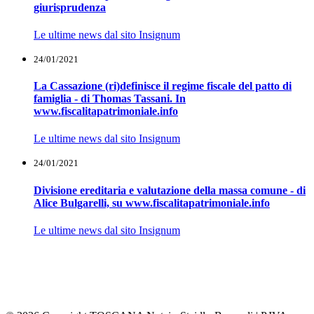
giurisprudenza
Le ultime news dal sito Insignum
24/01/2021
La Cassazione (ri)definisce il regime fiscale del patto di
famiglia - di Thomas Tassani. In
www.fiscalitapatrimoniale.info
Le ultime news dal sito Insignum
24/01/2021
Divisione ereditaria e valutazione della massa comune - di
Alice Bulgarelli, su www.fiscalitapatrimoniale.info
Le ultime news dal sito Insignum
Via Giambologna, 4 - Firenze - 50132 - Tel. +39 055/477831-2 -
Email studio@steidl.it
Viale della Repubblica 237 - Prato - 59100 - Tel. +39 0574/0541580
- Email vbernardi@notariato.it