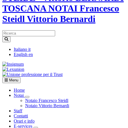
TOSCANA NOTAI Francesco
Steidl Vittorio Bernardi
Italiano
it
English
en
Menu
Home
Notai
Visualizza menù di secondo livello
Notaio Francesco Steidl
Notaio Vittorio Bernardi
Staff
Contatti
Orari e info
E-services