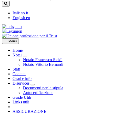
Italiano
it
English
en
Menu
Home
Notai
Visualizza menù di secondo livello
Notaio Francesco Steidl
Notaio Vittorio Bernardi
Staff
Contatti
Orari e info
E-services
Visualizza menù di secondo livello
Documenti per la stipula
Autocertificazione
Guide Utili
Links utili
ASSICURAZIONE